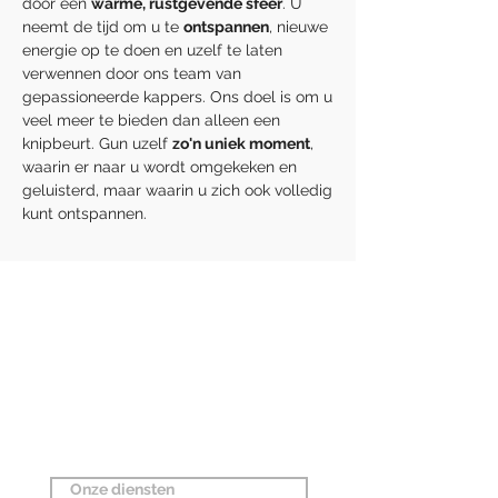
door een
warme, rustgevende sfeer
. U
neemt de tijd om u te
ontspannen
, nieuwe
energie op te doen en uzelf te laten
verwennen door ons team van
gepassioneerde kappers. Ons doel is om u
veel meer te bieden dan alleen een
knipbeurt. Gun uzelf
zo'n uniek moment
,
waarin er naar u wordt omgekeken en
geluisterd, maar waarin u zich ook volledig
kunt ontspannen.
Neem de tijd
voor uzelf in ons
salon
Onze diensten